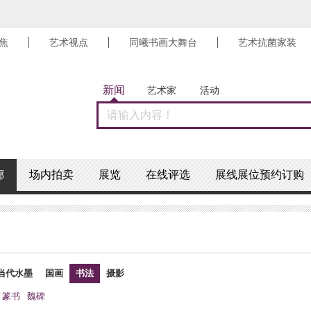
焦
艺术视点
同曦书画大舞台
艺术抗菌家装
新闻
艺术家
活动
廊
场内拍卖
展览
在线评选
展线展位预约订购
当代水墨
国画
书法
摄影
篆书
魏碑