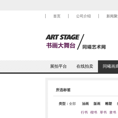
首页
公司介绍
新闻聚
展拍平台
在线拍卖
同曦画
所选标签
类型：
全部
油画
版画
雕塑
行书
楷书
草书
隶书