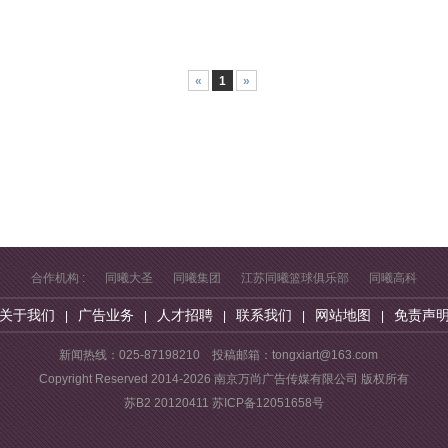
«
1
»
合作机构 :
同曦大圣
同曦集团
江苏同曦篮球俱乐部
同曦高科
关于我们
广告业务
人才招聘
联系我们
网站地图
免责声
|
|
|
|
|
新闻热线：025-87198210 投稿邮箱：tongxiart@163.com
Copyright Reserved 2014-2026 南京万尚广告传媒有限公司 版权所有
苏B2 20120411
苏ICP备12051658号