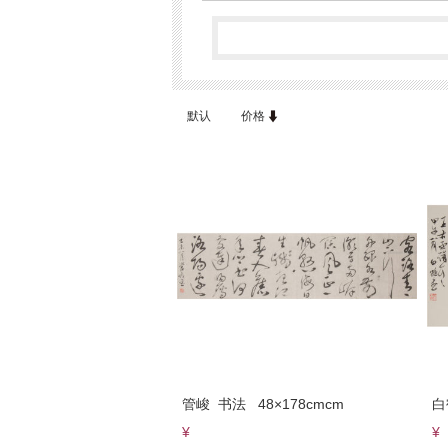
默认
价格
管峻 书法 48×178cmcm
白
¥
¥