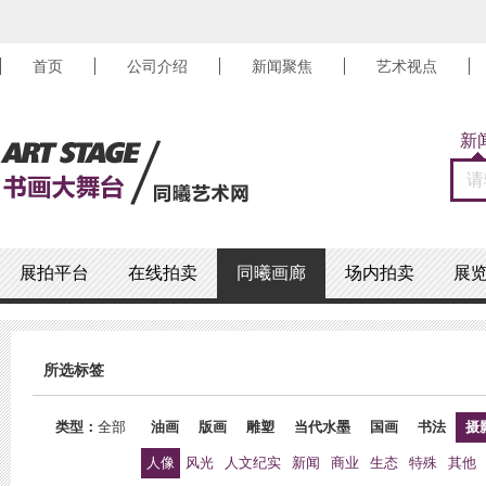
首页
公司介绍
新闻聚焦
艺术视点
新
展拍平台
在线拍卖
同曦画廊
场内拍卖
展
所选标签
类型：
全部
油画
版画
雕塑
当代水墨
国画
书法
摄
人像
风光
人文纪实
新闻
商业
生态
特殊
其他