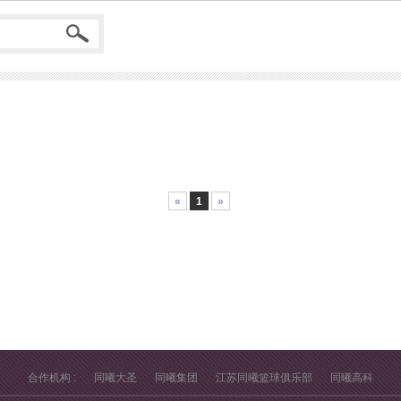
«
1
»
合作机构 :
同曦大圣
同曦集团
江苏同曦篮球俱乐部
同曦高科