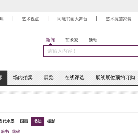
焦
艺术视点
同曦书画大舞台
艺术抗菌家装
新闻
艺术家
活动
廊
场内拍卖
展览
在线评选
展线展位预约订购
当代水墨
国画
书法
摄影
篆书
魏碑